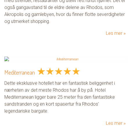
med strender, restauranter og uteliv rett rundt hjørnet. Det er
også gangavstand til de eldre delene av Rhodos, som
Akropolis og gamlebyen, hvor du finner flotte severdigheter
og utmerket shopping.
Les mer
★
★
★
★
★
Mediterranean
Dette eksklusive hotellet har en fantastisk beliggenhet i
nærheten av det meste Rhodos har å by på. Hotel
Mediterranean ligger bare 25 meter fra den fantastiske
sandstranden og en kort spasertur fra Rhodos’
legendariske bargate.
Les mer