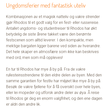
Ungdomsferier med fantastisk uteliv
Kombinasjonen av et magisk natteliv og vakre strender
gjør Rhodos til et godt valg for en fest- eller russereise.
Antallet ungdoms- og studentreiser til Rhodos har økt
betydelig de siste årene takket være den berømte
festscenen som alltid leverer. I den kompakte, men
mektige bargaten ligger barene ved siden av hverandre.
Det hele skaper en atmosfære som ikke kan beskrives
med ord, men som må oppleves!
En tur til Rhodos har mye å by på. Fra de vakre
rullesteinsstrendene til den eldre delen av byen. Med den
samme garantien for festliv har miljøet like mye å by på.
Besøk de vakre fjellene for å få oversikt over hele byen,
eller lei mopeder og utforsk andre deler av øya. Å reise
til Rhodos gir deg en enorm valgfrihet, og den ene dagen
er aldri den andre lik.