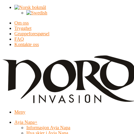
Om oss
Trygghet
Gruppeforespørsel
FAQ
Kontakte oss
Meny
Ayia Napa
+
Informasjon Ayia Napa
Hva skjer i Ayia Napa