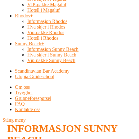
VIP-pakke Magaluf
Hotell i Magaluf
Rhodos
+
Informasjon Rhodos
Hva skjer i Rhodos
Vip-pakke Rhodos
Hotell i Rhodos
Sunny Beach
+
Informasjon Sunny Beach
Hva skjer i Sunny Beach
Vip-pakke Sunny Beach
Scandinavian Bar Academy
Utopia Guideschool
Om oss
Trygghet
Gruppeforespørsel
FAQ
Kontakte oss
Stäng meny
INFORMASJON SUNNY