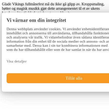
Glade Vikings fullmånefest må du ikke gå glipp av. Kroppsmaling,
bøtter og magisk musikk gjør dette arrangementet til et av ukens
høydepunkter (inkludert i den store pakken).
Vi värnar om din integritet
Denna webbplats använder cookies. Vi använder enhetsidentifierare
innehållet och annonserna till användarna, tillhandahålla funktioner
och analysera vår trafik. Vi vidarebefordrar även sådana identifier
information från din enhet till de sociala medier och annons- och a
samarbetar med. Dessa kan i sin tur kombinera informationen med
som du har tillhandahållit eller som de har samlat in när du har anvä
Visa detaljer
POOLPARTY
Bassengfesten er et av Nordic Invasions mest populære
Tillåt alla
arrangementer (inkludert i Store pakken).