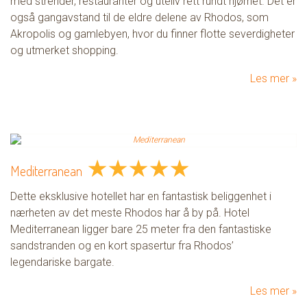
med strender, restauranter og uteliv rett rundt hjørnet. Det er
også gangavstand til de eldre delene av Rhodos, som
Akropolis og gamlebyen, hvor du finner flotte severdigheter
og utmerket shopping.
Les mer
★
★
★
★
★
Mediterranean
Dette eksklusive hotellet har en fantastisk beliggenhet i
nærheten av det meste Rhodos har å by på. Hotel
Mediterranean ligger bare 25 meter fra den fantastiske
sandstranden og en kort spasertur fra Rhodos’
legendariske bargate.
Les mer