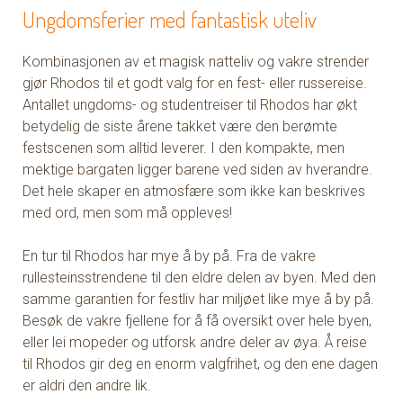
Ungdomsferier med fantastisk uteliv
Kombinasjonen av et magisk natteliv og vakre strender
gjør Rhodos til et godt valg for en fest- eller russereise.
Antallet ungdoms- og studentreiser til Rhodos har økt
betydelig de siste årene takket være den berømte
festscenen som alltid leverer. I den kompakte, men
mektige bargaten ligger barene ved siden av hverandre.
Det hele skaper en atmosfære som ikke kan beskrives
med ord, men som må oppleves!
En tur til Rhodos har mye å by på. Fra de vakre
rullesteinsstrendene til den eldre delen av byen. Med den
samme garantien for festliv har miljøet like mye å by på.
Besøk de vakre fjellene for å få oversikt over hele byen,
eller lei mopeder og utforsk andre deler av øya. Å reise
til Rhodos gir deg en enorm valgfrihet, og den ene dagen
er aldri den andre lik.