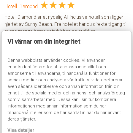
★
★
★
★
Hotell Diamond
Hotell Diamond er et nydelig All inclusive-hotell som ligger i
hjertet av Sunny Beach. Fra hotellet har du direkte tilgang til
byens mange barer, nattklubber, og butikker.
Vi värnar om din integritet
Les mer
Denna webbplats använder cookies. Vi använder
enhetsidentifierare för att anpassa innehållet och
annonserna till användarna, tillhandahålla funktioner för
sociala medier och analysera vår trafik. Vi vidarebefordrar
★
★
★
★
Izola Paradise
även sådana identifierare och annan information från din
enhet till de sociala medier och annons- och analysföretag
Nordic Invasion har gleden av å presentere Hotell Izola
som vi samarbetar med. Dessa kan i sin tur kombinera
Paradise – Det ultimate ungdomshotellet i hjertet av Sunny
informationen med annan information som du har
Beach! Her bor du sentralt i nærheten av alt som Sunny
tillhandahållit eller som de har samlat in när du har använt
Beach har å by på.
deras tjänster.
Les mer
Visa detaljer