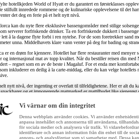
ylte hotellkjeden World of Hyatt er du garantert en førsteklasses opplev
e stilfullt innredede rommene og de kulinariske opplevelsene til det 
enter det deg en ferie på et helt nytt nivå.
rca kan du nyte flere eksklusive bassengområder med stilige solsenger
m serverer forfriskende drinker. Ta en forfriskende dukkert i bassenget
r lett å la dagene flyte forbi i ren nytelse. For de som foretrekker sand 
0 meter unna. Middelhavets klare vann venter på deg for bading og stran
 er en drøm for kjennere. Hotellet har flere restauranter med menyer 
ter og internasjonal mat av topp kvalitet. Når du bestiller reisen din med
ludert – regnet som en av de beste i Magaluf. For et enda mer komfortab
som inkluderer en deilig à la carte-middag, eller du kan velge hotellets
ive.
elt nytt nivå, der ingenting er overlatt til tilfeldighetene. Her er alt du kan
o snackbarer og et imponerende matmarked er mattilbudet like sjenerøst 
øs frokost, en lang lunsj ved bassenget eller en kulinarisk middag med u
dine. Drikkekonseptet er like gjennomtenkt – her serveres førsteklasses d
Vi värnar om din integritet
rikker. All Inclusive har aldri vært så komplett som nå – det er ekte vare
Denna webbplats använder cookies. Vi använder enhetsidentifi
g i form i løpet av ferien, tilbyr hotellet et toppmoderne treningsstudio
anpassa innehållet och annonserna till användarna, tillhandah
ning, venter hotellets luksuriøse spa, der du kan unne deg en eksklusiv b
för sociala medier och analysera vår trafik. Vi vidarebefordr
identifierare och annan information från din enhet till de soc
 tilbyr romslige, lyse og elegante dobbeltrom for to til tre personer. 
annons- och analysföretag som vi samarbetar med. Dessa kan i