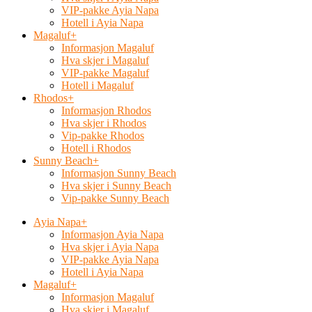
VIP-pakke Ayia Napa
Hotell i Ayia Napa
Magaluf
+
Informasjon Magaluf
Hva skjer i Magaluf
VIP-pakke Magaluf
Hotell i Magaluf
Rhodos
+
Informasjon Rhodos
Hva skjer i Rhodos
Vip-pakke Rhodos
Hotell i Rhodos
Sunny Beach
+
Informasjon Sunny Beach
Hva skjer i Sunny Beach
Vip-pakke Sunny Beach
Ayia Napa
+
Informasjon Ayia Napa
Hva skjer i Ayia Napa
VIP-pakke Ayia Napa
Hotell i Ayia Napa
Magaluf
+
Informasjon Magaluf
Hva skjer i Magaluf