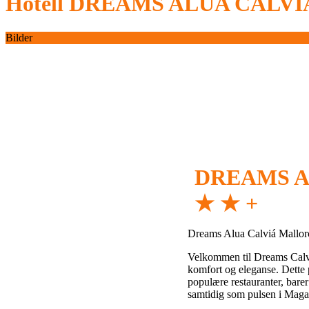
Hotell
DREAMS ALUA CALVI
Bilder
DREAMS A
★
★
+
Dreams Alua Calviá Mallorc
Velkommen til Dreams Calvi
komfort og eleganse. Dette 
populære restauranter, barer 
samtidig som pulsen i Magal