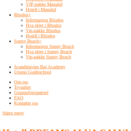
VIP-pakke Magaluf
Hotell i Magaluf
Rhodos
+
Informasjon Rhodos
Hva skjer i Rhodos
Vip-pakke Rhodos
Hotell i Rhodos
Sunny Beach
+
Informasjon Sunny Beach
Hva skjer i Sunny Beach
Vip-pakke Sunny Beach
Scandinavian Bar Academy
Utopia Guideschool
Om oss
Trygghet
Gruppeforespørsel
FAQ
Kontakte oss
Stäng meny