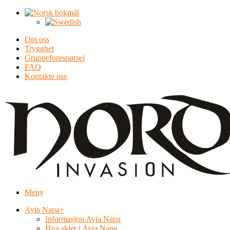
Om oss
Trygghet
Gruppeforespørsel
FAQ
Kontakte oss
Meny
Ayia Napa
+
Informasjon Ayia Napa
Hva skjer i Ayia Napa