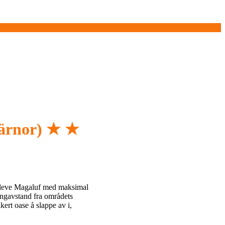
järnor)
★
★
ppleve Magaluf med maksimal
gangavstand fra områdets
kert oase å slappe av i,