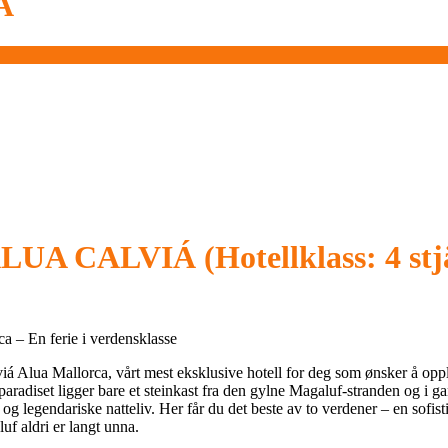
Á
LUA CALVIÁ
(Hotellklass: 4 st
a – En ferie i verdensklasse
á Alua Mallorca, vårt mest eksklusive hotell for deg som ønsker å o
paradiset ligger bare et steinkast fra den gylne Magaluf-stranden og i 
og legendariske natteliv. Her får du det beste av to verdener – en sofisti
uf aldri er langt unna.