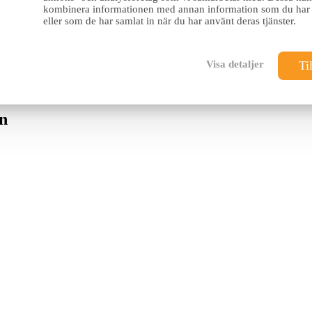
rfekt for å nyte en rolig morgen eller en kveldsdrink med utsikt. Romm
kombinera informationen med annan information som du har t
iøse senger, dusj og toalett, hårføner, badekåpe og eksklusive toalett
eller som de har samlat in när du har använt deras tjänster.
i og en gratis safe. Rengjøring tilbys daglig, syv ganger i uken, for å si
avslapning, førsteklasses service eller en luksuriøs base i nærheten av Ma
Visa detaljer
Til
rca det opplagte valget. Her kombineres luksus og komfort i en perfe
n