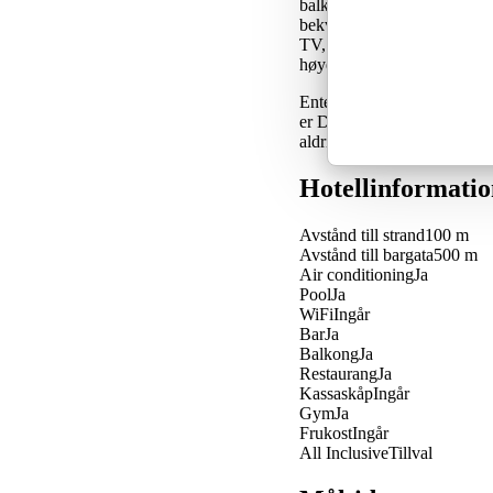
balkong med sittegruppe, pe
bekvemmeligheter som luksur
TV, klimaanlegg, gratis Wi-F
høyeste standard.
Enten du er ute etter total 
er Dreams Alua Calviá Mallo
aldri vil glemme.
Hotellinformatio
Avstånd till strand
100 m
Avstånd till bargata
500 m
Air conditioning
Ja
Pool
Ja
WiFi
Ingår
Bar
Ja
Balkong
Ja
Restaurang
Ja
Kassaskåp
Ingår
Gym
Ja
Frukost
Ingår
All Inclusive
Tillval