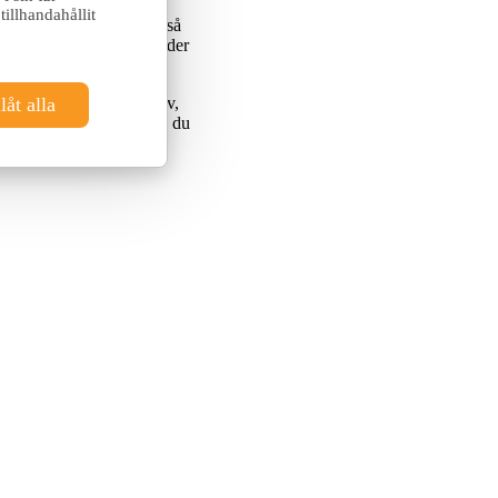
ene er utstyrt med
illhandahållit
artikler. Rommene har også
kre at oppholdet ditt holder
galufs pulserende natteliv,
låt alla
kt symbiose – et opphold du