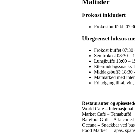
Måltider
Frokost inkludert
Frokostbuffé kl. 07:3
Ubegrenset luksus med
Frokost-buffet 07:30
Sen frokost 08:30 – 
Lunsjbuffé 13:00 – 1
Ettermiddagssnacks 1
Middagsbuffé 18:30 
Matmarked med interna
Fri adgang til øl, vin
Restauranter og spisested
World Café – Internasjonal 
Market Café – Temabuffé
Barefoot Grill – À la carte-
Oceana – Snackbar ved bass
Food Market – Tapas, spanske