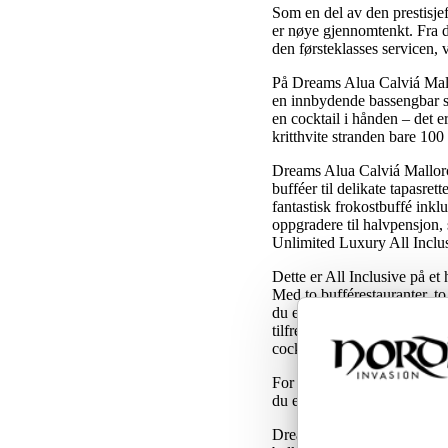
Som en del av den prestisjef
er nøye gjennomtenkt. Fra d
den førsteklasses servicen, v
På Dreams Alua Calviá Mallo
en innbydende bassengbar so
en cocktail i hånden – det e
kritthvite stranden bare 10
Dreams Alua Calviá Mallorca
bufféer til delikate tapasret
fantastisk frokostbuffé ink
oppgradere til halvpensjon, 
Unlimited Luxury All Inclus
Dette er All Inclusive på et h
Med to bufférestauranter, t
du er i humør for en luksuri
tilfredsstiller smaksløkene 
cocktailer og iskalde lesked
For de som ønsker å holde se
du er ute etter total avslap
Dreams Alua Calviá Mallorca