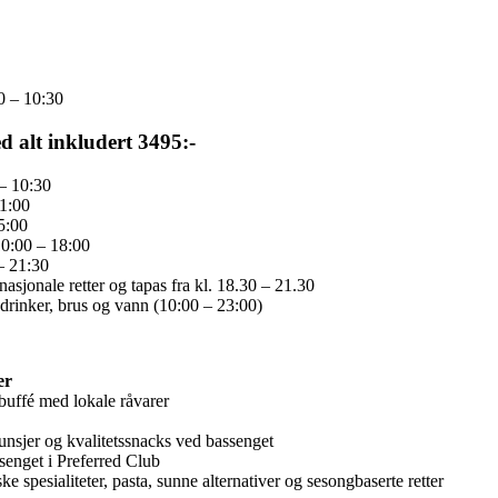
0 – 10:30
 alt inkludert 3495:-
 – 10:30
11:00
5:00
0:00 – 18:00
– 21:30
sjonale retter og tapas fra kl. 18.30 – 21.30
, drinker, brus og vann (10:00 – 23:00)
er
buffé med lokale råvarer
lunsjer og kvalitetssnacks ved bassenget
enget i Preferred Club
 spesialiteter, pasta, sunne alternativer og sesongbaserte retter