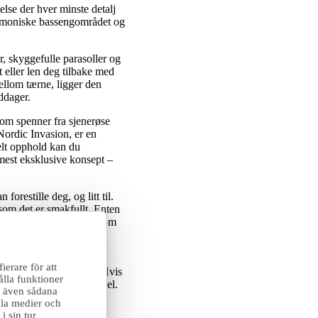
else der hver minste detalj
harmoniske bassengområdet og
, skyggefulle parasoller og
 eller len deg tilbake med
mellom tærne, ligger den
ddager.
som spenner fra sjenerøse
 Nordic Invasion, er en
elt opphold kan du
 mest eksklusive konsept –
 forestille deg, og litt til.
som det er smakfullt. Enten
tsikt, vil du finne noe som
rikkevarer, kreative
.
erare för att
 og flere treningstimer. Hvis
ålla funktioner
ehandling for kropp og sjel.
ar även sådana
iala medier och
Alle rommene har egen
 sin tur